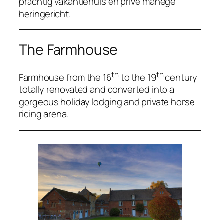
prachtig vakantiehuis en privé manege
heringericht.
The Farmhouse
th
th
Farmhouse from the 16
to the 19
century
totally renovated and converted into a
gorgeous holiday lodging and private horse
riding arena.