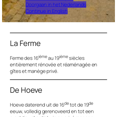
Doorgaan in het Nederlands
Continue in English
La Ferme
ième
ième
Ferme des 16
au 19
siècles
entièrement rénovée et réaménagée en
gîtes et manège privé.
De Hoeve
de
de
Hoeve daterend uit de 16
tot de 19
eeuw, volledig gerenoveerd en tot een