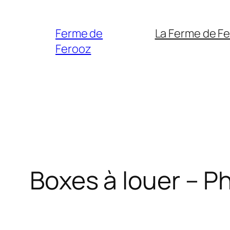
Aller
au
Ferme de
La Ferme de F
contenu
Ferooz
Boxes à louer – P