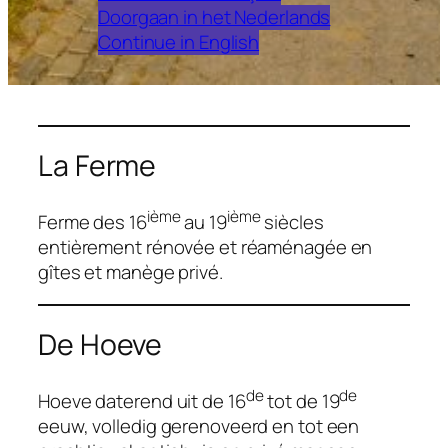
Doorgaan in het Nederlands
Continue in English
La Ferme
ième
ième
Ferme des 16
au 19
siècles
entièrement rénovée et réaménagée en
gîtes et manège privé.
De Hoeve
de
de
Hoeve daterend uit de 16
tot de 19
eeuw, volledig gerenoveerd en tot een