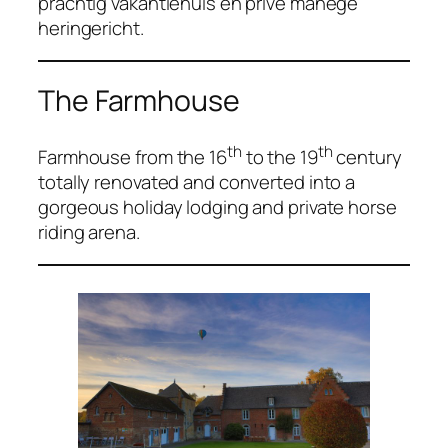
prachtig vakantiehuis en privé manege
heringericht.
The Farmhouse
th
th
Farmhouse from the 16
to the 19
century
totally renovated and converted into a
gorgeous holiday lodging and private horse
riding arena.