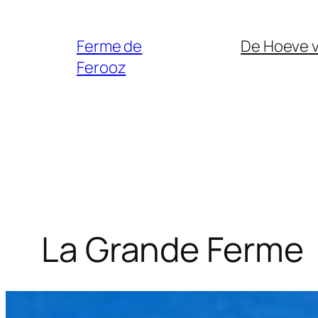
Spring
naar
Ferme de
De Hoeve 
de
Ferooz
inhoud
La Grande Ferme