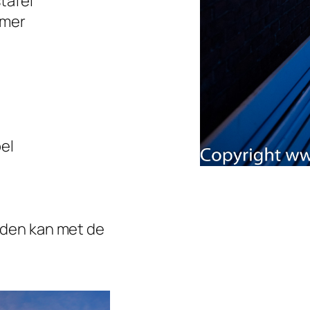
tafel
amer
el
laden kan met de