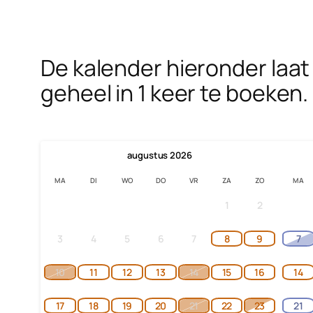
De kalender hieronder laat 
geheel in 1 keer te boeken.
augustus
2026
MA
DI
WO
DO
VR
ZA
ZO
MA
1
2
3
4
5
6
7
8
9
7
10
11
12
13
14
15
16
14
17
18
19
20
21
22
23
21