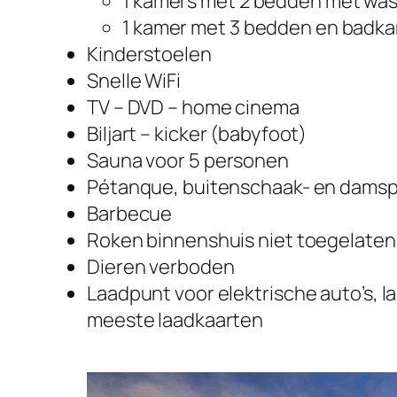
1 kamers met 2 bedden met was
1 kamer met 3 bedden en badk
Kinderstoelen
Snelle WiFi
TV – DVD – home cinema
Biljart – kicker (babyfoot)
Sauna voor 5 personen
Pétanque, buitenschaak- en damsp
Barbecue
Roken binnenshuis niet toegelaten
Dieren verboden
Laadpunt voor elektrische auto’s, 
meeste laadkaarten