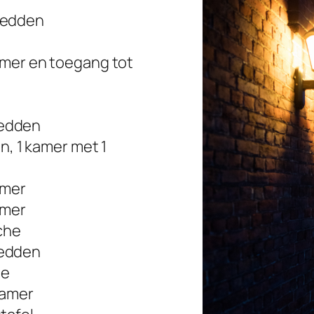
bedden
mer en toegang tot
edden
n, 1 kamer met 1
amer
amer
che
edden
he
kamer