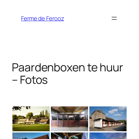
Spring
naar
Ferme de Ferooz
de
inhoud
Paardenboxen te huur
– Fotos