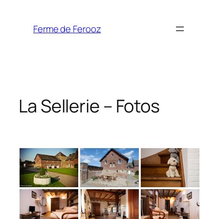
Spring
naar
Ferme de Ferooz
de
inhoud
La Sellerie – Fotos