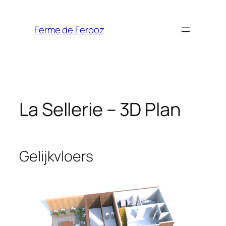
Spring
naar
Ferme de Ferooz
de
inhoud
La Sellerie – 3D Plan
Gelijkvloers