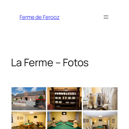
Spring
naar
Ferme de Ferooz
de
inhoud
La Ferme – Fotos