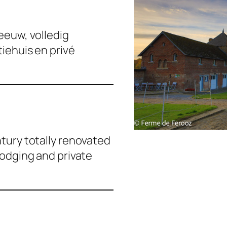
eeuw, volledig
iehuis en privé
tury totally renovated
lodging and private