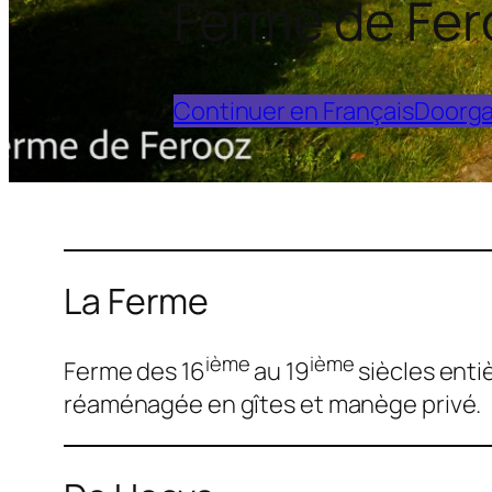
Ferme de Fer
Continuer en Français
Doorga
La Ferme
ième
ième
Ferme des 16
au 19
siècles ent
réaménagée en gîtes et manège privé.