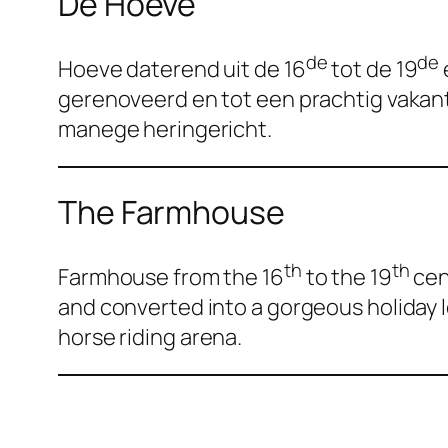
De Hoeve
de
de
Hoeve daterend uit de 16
tot de 19
gerenoveerd en tot een prachtig vakant
manege heringericht.
The Farmhouse
th
th
Farmhouse from the 16
to the 19
cen
and converted into a gorgeous holiday 
horse riding arena.