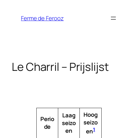
Spring
naar
Ferme de Ferooz
de
inhoud
Le Charril – Prijslijst
Hoog
Laag
Perio
seizo
seizo
de
1
en
en