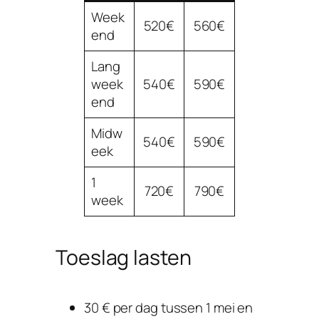
Week
520€
560€
end
Lang
week
540€
590€
end
Midw
540€
590€
eek
1
720€
790€
week
Toeslag lasten
30 € per dag tussen 1 mei en