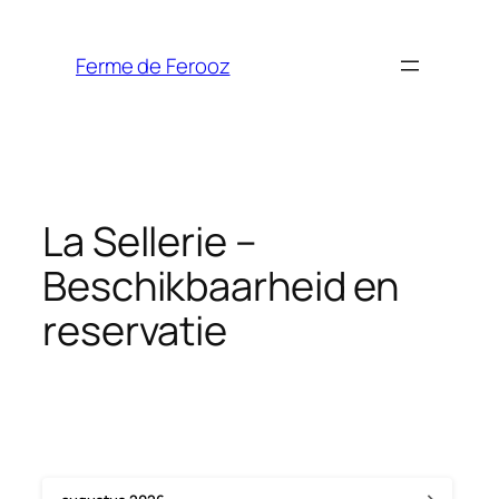
Spring
naar
Ferme de Ferooz
de
inhoud
La Sellerie –
Beschikbaarheid en
reservatie