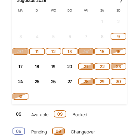
›
augustus
2026
MA
DI
WO
DO
VR
ZA
ZO
1
2
3
4
5
6
7
8
9
10
11
12
13
14
15
16
17
18
19
20
21
22
23
24
25
26
27
28
29
30
31
09
09
–
Available
–
Booked
09
09
–
Pending
–
Changeover